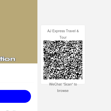
AJ Express Travel &
Tour
WeChat "Scan" to
browse