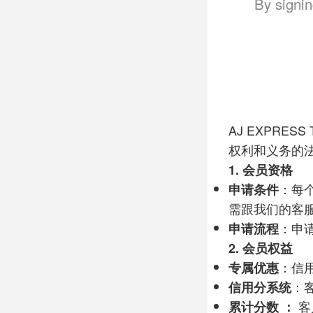
By signin
AJ EXPRESS Tr
权利和义务的
1.
会员资格
申请条件
：每
需跟我们的客
申请流程
：申
2.
会员权益
专属优惠
：信
信用分系统
：
累计分数
：
客