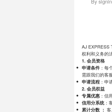
By signin
AJ EXPRESS Tr
权利和义务的
1.
会员资格
申请条件
：每
需跟我们的客
申请流程
：申
2.
会员权益
专属优惠
：信
信用分系统
：
累计分数
：
客