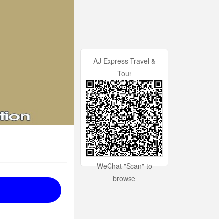
AJ Express Travel &
Tour
WeChat "Scan" to
browse